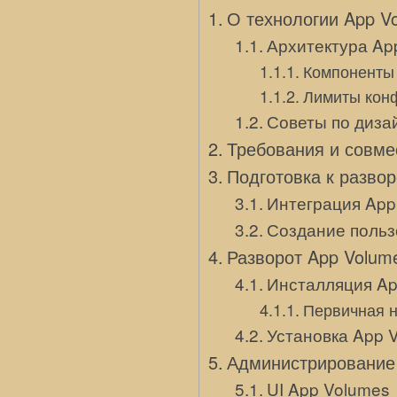
О технологии App V
Архитектура Ap
Компоненты
Лимиты конф
Советы по диза
Требования и совме
Подготовка к разво
Интеграция App 
Создание польз
Разворот App Volum
Инсталляция Ap
Первичная н
Установка App 
Администрирование 
UI App Volumes