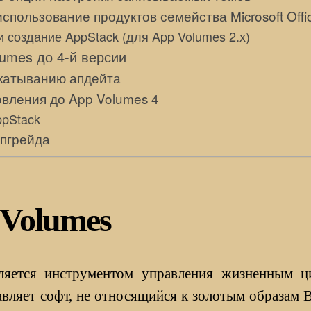
спользование продуктов семейства Microsoft Offi
и создание AppStack (для App Volumes 2.х)
umes до 4-й версии
акатыванию апдейта
вления до App Volumes 4
ppStack
пгрейда
 Volumes
ляется инструментом управления жизненным 
авляет софт, не относящийся к золотым образа