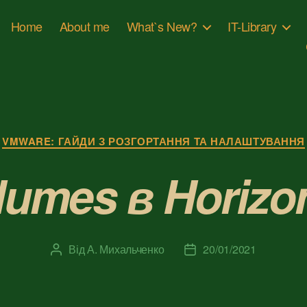
Home
About me
What`s New?
IT-Library
Категорії
VMWARE: ГАЙДИ З РОЗГОРТАННЯ ТА НАЛАШТУВАННЯ
lumes в Horizon
Від
А. Михальченко
20/01/2021
Автор
Дата
запису
запису