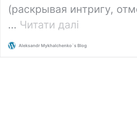
(раскрывая интригу, отм
vRealize
…
Читати далі
Network
Insight
6.2 Release Notes
Aleksandr Mykhalchenko`s Blog