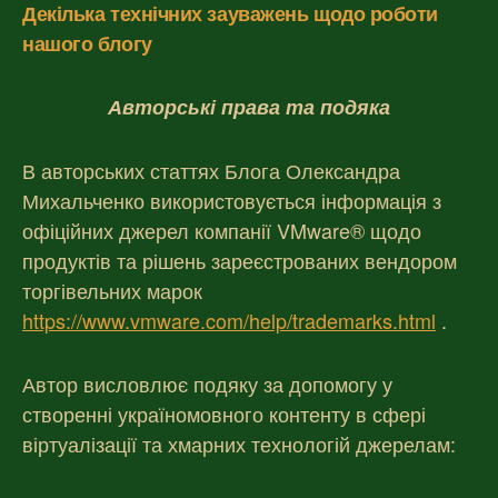
Декілька технічних зауважень щодо роботи
нашого блогу
Авторські права та подяка
В авторських статтях Блога Олександра
Михальченко використовується інформація з
офіційних джерел компанії VMware® щодо
продуктів та рішень зареєстрованих вендором
торгівельних марок
https://www.vmware.com/help/trademarks.html
.
Автор висловлює подяку за допомогу у
створенні україномовного контенту в сфері
віртуалізації та хмарних технологій джерелам: