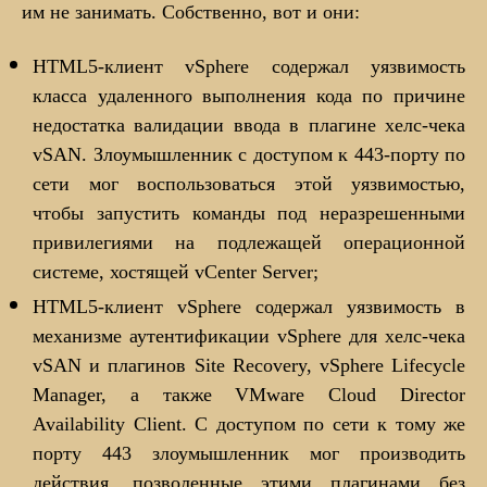
им не занимать. Собственно, вот и они:
HTML5-клиент vSphere содержал уязвимость
класса удаленного выполнения кода по причине
недостатка валидации ввода в плагине хелс-чека
vSAN. Злоумышленник с доступом к 443-порту по
сети мог воспользоваться этой уязвимостью,
чтобы запустить команды под неразрешенными
привилегиями на подлежащей операционной
системе, хостящей vCenter Server;
HTML5-клиент vSphere содержал уязвимость в
механизме аутентификации vSphere для хелс-чека
vSAN и плагинов Site Recovery, vSphere Lifecycle
Manager, а также VMware Cloud Director
Availability Client. С доступом по сети к тому же
порту 443 злоумышленник мог производить
действия, позволенные этими плагинами без