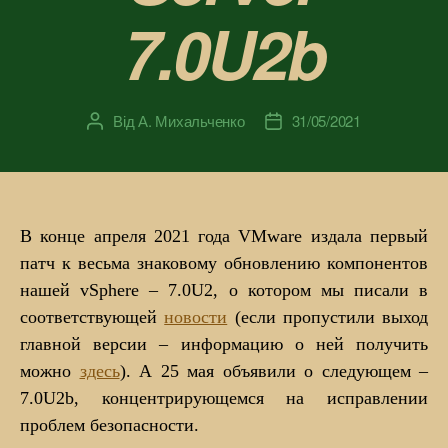
7.0U2b
Від
А. Михальченко
31/05/2021
Автор
Дата
запису
запису
В конце апреля 2021 года VMware издала первый
патч к весьма знаковому обновлению компонентов
нашей vSphere – 7.0U2, о котором мы писали в
соответствующей
новости
(если пропустили выход
главной версии – информацию о ней получить
можно
здесь
). А 25 мая объявили о следующем –
7.0U2b, концентрирующемся на исправлении
проблем безопасности.