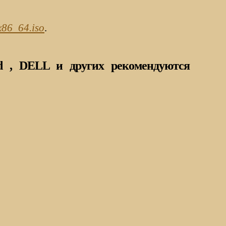
x86_64.iso
.
rd , DELL и других рекомендуются