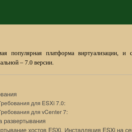
запису
запису
я популярная платформа виртуализации, и с
альной – 7.0 версии.
ования
Требования для ESXi 7.0:
Требования для vCenter 7:
а развертывания
ртывание хостов ESXi. Инсталляция ESXi на с