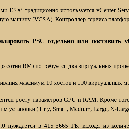
ами ESXi традиционно используется vCenter Serv
ную машину (VCSA). Контроллер сервиса платфо
аллировать PSC отдельно или поставить 
до сотни ВМ) потребуется два виртуальных проце
ивания максимум 10 хостов и 100 виртуальных м
лентен росту параметров CPU и RAM. Кроме того,
м установки (Tiny, Small, Medium, Large, X-Large
7.0 нуждается в 415-3665 ГБ, исходя из колич