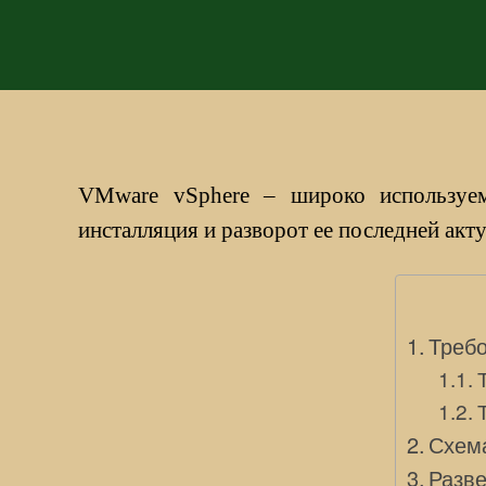
VMware vSphere – широко используема
инсталляция и разворот ее последней акту
Треб
Схем
Разве