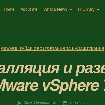
Home
About me
What`s New?
IT-Library
Категорії
VMWARE: ГАЙДИ З РОЗГОРТАННЯ ТА НАЛАШТУВАННЯ
алляция и раз
ware vSphere 
Від
А. Михальченко
16/11/2020
Автор
Дата