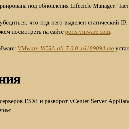
ервирована под обновления Lifecicle Manager. Час
 убедиться, что под него выделен статический I
ожем посмотреть на сайте
ports.vmware.com
.
VMware:
VMware-VCSA-all-7.0.0-16189094.iso
устан
ния
ерверов ESXi и разворот vCenter Server Applian
ачим: