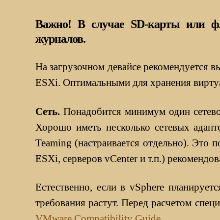
Важно! В случае SD-карты или фл
журналов.
На загрузочном девайсе рекомендуется в
ESXi. Оптимальными для хранения вирту
Сеть.
Понадобится минимум один сетевой 
Хорошо иметь несколько сетевых адапт
Teaming (настраивается отдельно). Это п
ESXi, серверов vCenter и т.п.) рекоменд
Естественно, если в vSphere планирует
требования растут. Перед расчетом спец
VMware Compatibility Guide
.