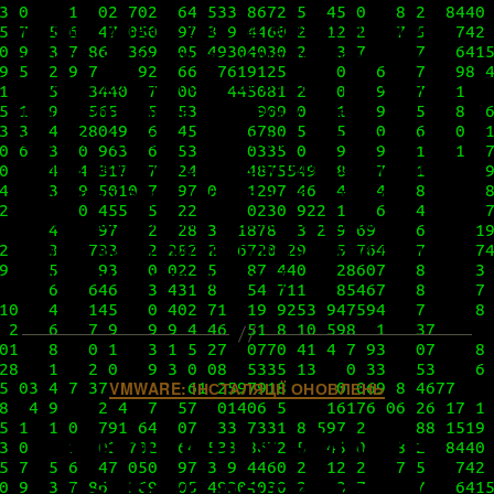
В наших останніх двох матеріалах «Інсталяція
vSphere 8.0 з нуля» та «Оновлення VMware
vSphere до версії 8.0» ми вчилися розгортати
наше середовище в базовому своєму
виконанні, робити найнеобхідніші початкові
налаштування та оновлюватися до останньої
актуальної версії vSphere, щоб мати змогу
користуватися усіма новими функціями та
перевагами, дбайливо підготованими для нас
вендором. Про те, що саме […]
Категорії
VMWARE: ІНСТАЛЯЦІЇ ОНОВЛЕНЬ
Оновлення VMware
vSphere до версії 8.0