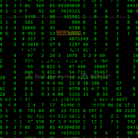
изучения массы полезных […]
Категорії
NEWS 2021
Новое в патче vRealize
Automation 8.4.2
Від
А. Михальченко
28/06/2021
Автор
Дата
запису
запису
В конце мая мы писали о первом патче к
vRealize Automation. А 24 июня VMware
сообщила о выходе 8.4.2. Интересно, что он
фокусируется не только на исправлении
ошибок, но и на добавлении нескольких новых
функций, а также на совершенствовании