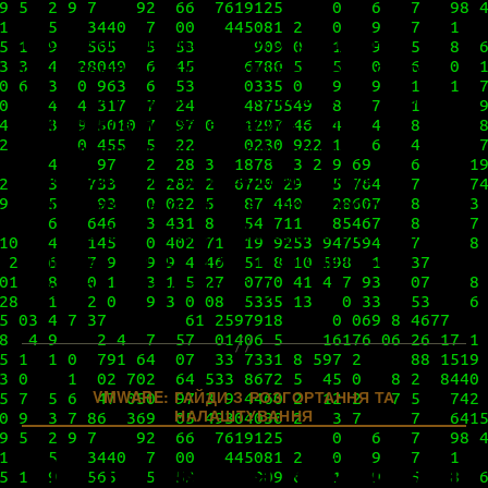
В конце апреля мы писали о грандиозном
обновлении всей линейки vRealize, поднятой
VMware до версии 8.4. С первыми патчами к
ней, правда, подзадержались – к тому же
нашему фундаментальному, во всех
отношениях, обслуживающему любую
виртуализацию от этого вендора продукту,
vRealize Suite Lifecycle Manager, его выпустили
только 28 мая 2021 года. И сегодня мы,
безусловно, расскажем […]
Категорії
VMWARE: ГАЙДИ З РОЗГОРТАННЯ ТА
НАЛАШТУВАННЯ
Инсталляция и базовая