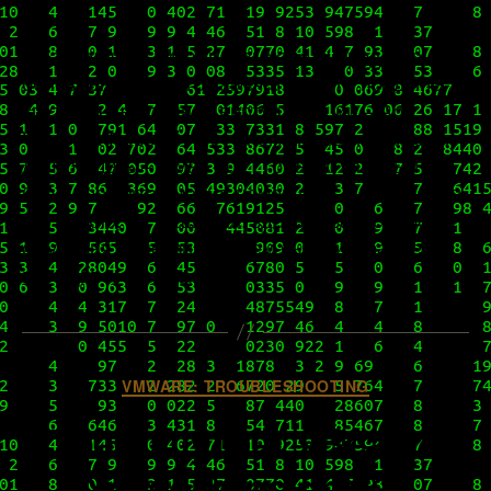
26 апреля мы писали о выходе очередного
обновления нашего замечательного продукта-
спутника десктопной виртуализации – App
Volumes. Первый патч к нему не заставил себя
долго ждать – 6 мая 2021 года актуальный
билд продукта сменил номер на 4.4.1.4 (скачать
его можно, по традиции, здесь, в зависимости
от уровня лицензии). В нем были исправлены
всего две, однако, […]
Категорії
VMWARE: TROUBLESHOOTING
Траблшутинг vRealize
Network Insight 6.2