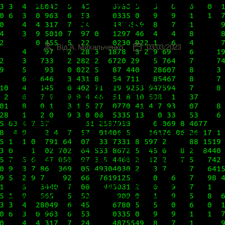
Networks
Від
А. Михальченко
03/03/2023
Автор
Дата
запису
запису
Коли у 2012 році VMware був придбаний
невеличкий стартап Nicira, створений
ентузіастами, що придумали, як поширити
концепцію серверної віртуалізації та
віртуалізації сховища на мережі, мало хто міг
передбачити у який потужний напрям виросте
ідея й який вона матиме вплив на сучасну
побудову мульти-хмарних корпоративних
середовищ: NSX – продукт, що динамічно
розвивається, постійно нарощує власне
портфоліо […]