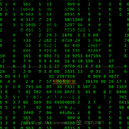
протестировать ее обновленный интерфейс и
множество новых функций, которые мы
перечисляли в недавно опубликованных нами
релизах «VMware ESXi 7.0 Update
2 Release Notes» и «VMware vCenter Server 7.0
Update 2 Release Notes». Бесспорно, весьма
разумной тактикой будет не апгрейдить
продакшен, пока не выйдет хотя бы первый […]
Категорії
NEWS 2021
Патч vCenter Server
7.0U2a
Від
А. Михальченко
03/05/2021
Автор
Дата
запису
запису