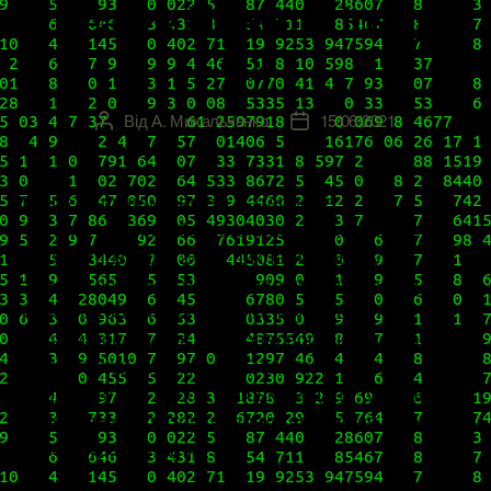
vRealize Network Insight
6.2
Від
А. Михальченко
15/06/2021
Автор
Дата
запису
запису
В предыдущем нашем материале
«Инсталляция и базовая настройка vRealize
Network Insight 6.2» из цикла по такому
замечательному, без преувеличения, продукту
по мониторингу, аналитике и управлению
сетями всех типов и безопасностью – vRealize
Network Insight – мы разбирали, что же он
представляет собой, на самом деле, узнали о
требованиях, которые предъявляются к среде и
конфигурации, для […]