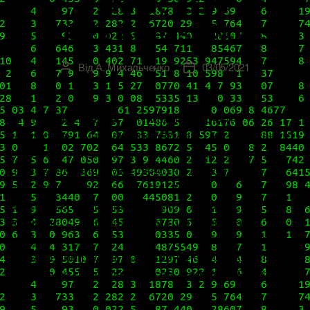
VMware ESXi
7.0U2a Release Notes
Від
А. Михальченко
03/05/2021
Автор
Дата
запису
запису
В середине марта мы писали о новой
«минорке» гипервизора VMware, а о том, как до
нее обновиться, с учетом всех изменений и
нововведений, буквально, на днях на
страницах нашего блога выйдет
фундаментальный материал. По общему
мнению, с этим апдейтом тогда весьма
недальновидно поторопились, подгоняя под
оглашение результатов финансового квартала
и громкое обновление всей линейки vRealize,
[…]