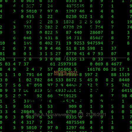
VMware выпустила к ней первый патч. И
сегодня мы поспешим рассказать о том, на чем
он концентрируется. В основном, это, конечно
же, исправление определенных багов, поэтому
информация будет, безусловно, интересна тем,
кто уже успел […]
Категорії
NEWS 2021
Минорный релиз
VMware Tools 11.3.0
Від
А. Михальченко
21/06/2021
Автор
Дата
запису
запису