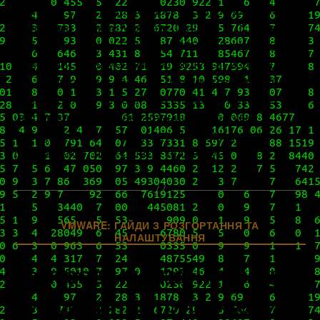
17 июня 2021 года объявили о выходе новой
минорной версии VMware Tools 11.3.0. Теперь
актуальным стал билд № 18090558 этого, без
сомнений, незаменимого продукта, и сегодня
мы поговорим о том, что примечательного было
сделано в его отношении, огласим важную
информацию о прекращении поддержки
продуктов и функций, а также расскажем о
решенных в этом релизе проблемах. […]
Категорії
VMWARE: ГАЙДИ З РОЗГОРТАННЯ ТА
НАЛАШТУВАННЯ
Вопросы конфигурации
и администрирование