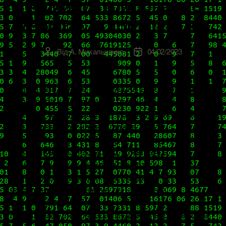
Администрирование
vRealize Automation 8.4
Від
А. Михальченко
04/02/2023
Автор
Дата
запису
запису
В прошлой статье из цикла по автоматизации
«Разворот и базовая настройка VMware
vRealize Automation 8.3» мы учились готовить
нашу среду под инсталляцию vRA,
устанавливать этот продукт и осуществлять
начальную его настройку, добиваясь
минимальной функциональности с
использованием практически всех
возможностей, которые он нам готов
предложить. Настало время глубокого
погружения в процесс его администрирования,