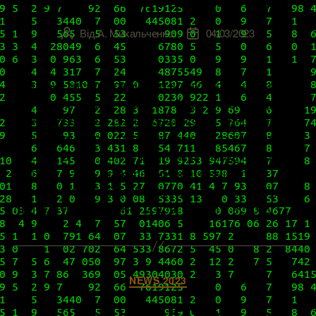
Від
А. Михальченко
04/03/2023
Автор
Дата
запису
запису
Декілька місяців пройшло з того моменту, як
оновилася наша «сфера». А це означає, що вже
можна безпечно оновлюватися до найсвіжішої
версії продукту, не хвилюючись, що він «сирий»
й ховає в собі деякі неприємні несподіванки. Ба
більше, в 8-му мажорному релізі змінилося
досить чимало, й усім віртуалізаторам кортить
протестувати ці зміни й нові фішки у всьому […]
Категорії
NEWS 2023
Оновлені NSX та Avi