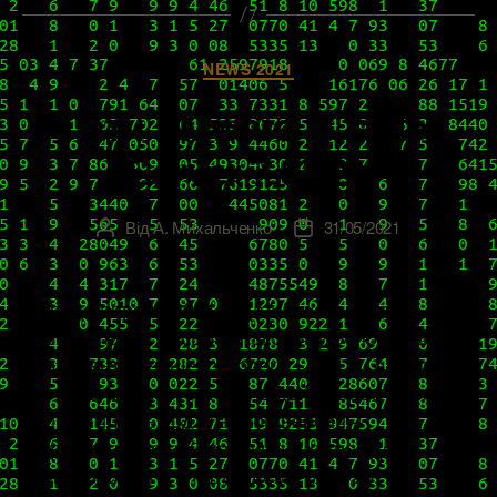
Категорії
NEWS 2021
Патч VMware vCenter
Server 7.0U2b
Від
А. Михальченко
31/05/2021
Автор
Дата
запису
запису
В конце апреля 2021 года VMware издала
первый патч к весьма знаковому обновлению
компонентов нашей vSphere – 7.0U2, о котором
мы писали в соответствующей новости (если
пропустили выход главной версии –
информацию о ней получить можно здесь). А 25
мая объявили о следующем – 7.0U2b,