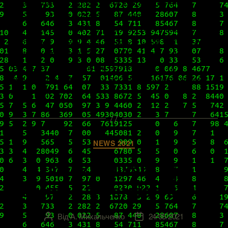
успели слегка пропатчить как компоненты
vSphere, так и продукты сетевой
виртуализации. 27 апреля мы публиковали
новость о выходе 3.1.2 NSX-T Data Center. А
пару дней назад, 20 мая 2021 года, к ней
выпустили небольшой патчик (3.1.2.1),
преследовавший цель пофиксить некоторые
баги. […]
Категорії
NEWS 2021
Патч к VMware App
Volumes 4, version 2103.1
Від
А. Михальченко
24/05/2021
Автор
Дата
запису
запису