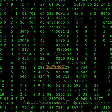
этого года в этом материале. По счастью, хотя
бы они патчатся не так часто, как основные
компоненты «сферы», давая администратору
хоть какую-никакую передышку, по крайней
мере, в этом направлении. Но, буквально на
днях – 29 апреля 2021-го – вендор нас
порадовал выпуском 11.2.6 […]
Категорії
NEWS 2021
vRealize Network Insight
6.2 Release Notes
Від
А. Михальченко
29/04/2021
Автор
Дата
запису
запису