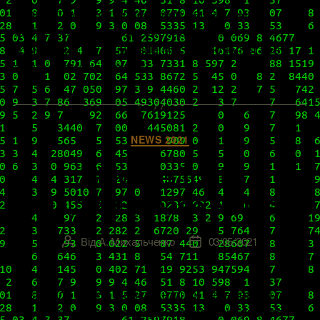
совместимые с последними решениями
выбранного вендора версии. Тем более что
изменений и улучшений масса, включая кое-
какие косметические […]
Категорії
NEWS 2021
VMware Tools
11.2.6 Release Notes
Від
А. Михальченко
03/05/2021
Автор
Дата
запису
запису
О выходе 11.2.5-версии наших незаменимых
«тулзов» мы писали еще в середине января