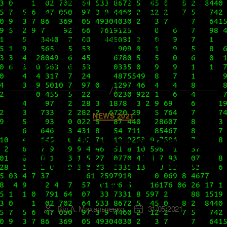
апреля и о нем мы во всех деталях писали вот
здесь. Теперь же настало время поговорить о
том, какую работу над ошибками проделала
VMware за это время и что новенького
интересного добавила. Примечательно, что
речь ниже пойдет […]
Категорії
NEWS 2021
Патч VMware vRealize
Suite Lifecycle Manager
8.4.1
Від
А. Михальченко
31/05/2021
Автор
Дата
запису
запису