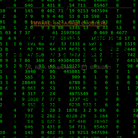
Категорії
VMWARE: ІНСТАЛЯЦІЇ ОНОВЛЕНЬ
Обновляем vCenter
Server до версии 7.0U2
Від
А. Михальченко
03/05/2021
Автор
Дата
запису
запису
9 марта 2021 года прилетел второй серьезный
апдейт нашей «семерки», и, несомненно,
многие уже сгорают от нетерпения
протестировать на практике его новые функции
в своей «песочнице», а кого-то настойчиво
подгоняет политика компании, заставляющая
использовать только самые современные и