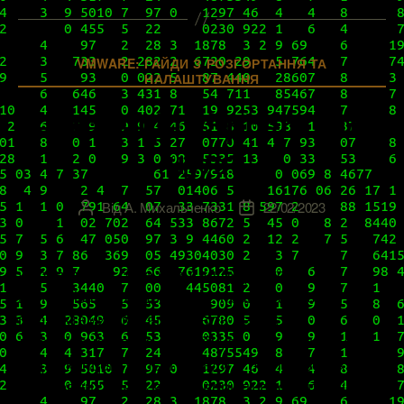
Категорії
VMWARE: ГАЙДИ З РОЗГОРТАННЯ ТА
НАЛАШТУВАННЯ
Інсталяція vSphere 8.0 з
нуля
Від
А. Михальченко
22/02/2023
Автор
Дата
запису
запису
vSphere – це база баз для будь-якого
віртуалізатора, що прагне працювати з
продуктами VMware. Навіть не так: це
літосферна плита, на якій усе тримається, яка
задає концептуальні засади й без глибоких,
ґрунтовних знань якої говорити про успішність