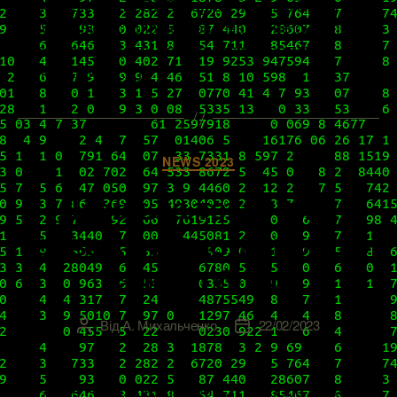
впровадження SDDC марно. Кілька місяців тому
VMware випустила чергове мажорне оновлення
vSphere, і якщо ви хочете користуватися
найсвіжішою […]
Категорії
NEWS 2023
Декілька технічних
зауважень щодо роботи
нашого блогу
Від
А. Михальченко
22/02/2023
Автор
Дата
запису
запису
На жаль, через деякі особисті та форс-мажорні