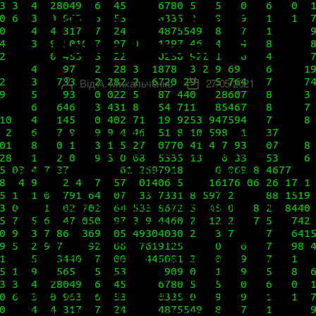
настройка vRealize
Network Insight 6.2
Від
А. Михальченко
27/05/2021
Автор
Дата
запису
запису
vRealize Network Insight – это приложение для
операций и аналитики, обеспечивающее
интеллектуальную работу в программно-
определяемых сетях, физических сетях, а также
отвечающее за настройку безопасности. Оно
используется в обнаружении и устранении
неполадок безопасности приложений и
сетевого подключения, в оптимизации по всем
направлениям, затрагивающим любые сферы
интересов виртуализации от дата-центра до
облака и пользовательских конечных точек: