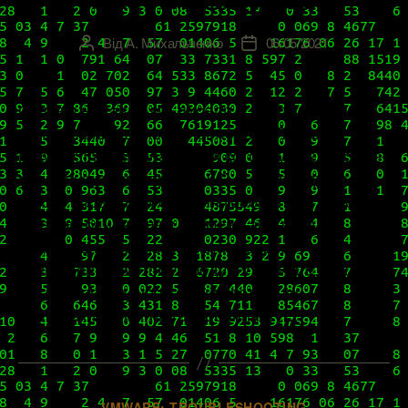
Від
А. Михальченко
06/05/2021
Автор
Дата
запису
запису
Совсем недавно мы писали о последнем, на
сегодняшний день, обновлении vRealize
Network Insight, благодаря которому сейчас все
мы пользуемся версией 6.2 этого продукта.
Много слов о нем сегодня говорить не будем –
в самом ближайшем времени анонсируем
публикацию полного цикла статей,
посвященного этому продукту VMware, в том
числе о процедурах его инсталляции,
настройки, администрирования и […]
Категорії
VMWARE: TROUBLESHOOTING