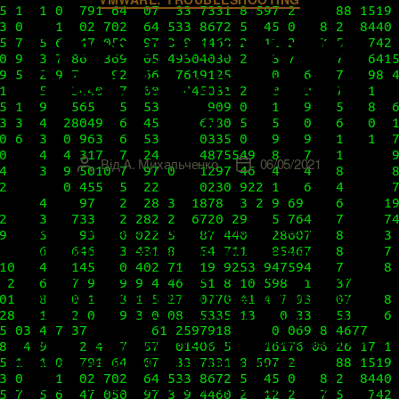
Траблшутинг vRealize
Suite Lifecycle Manager
8.4
Від
А. Михальченко
06/05/2021
Автор
Дата
запису
запису
Lifecycle Manager – неотъемлемая часть
комплексного решения по управлению
облачными и on-premises-решениями VMware, в
комплекте с остальными членами семейства
vRealize накрывающая полный спектр задач,
стоящих перед администратором построенной
виртуализации. vLCM автоматизирует
инсталляцию, настройку, процедуры апгрейда и