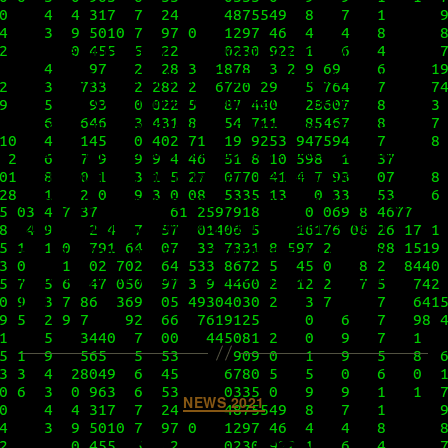
В середине марта мы писали о втором
серьезном минорном обновлении нашего vCSA
– 7.0U2. Оно принесло множество весьма
интересных изменений в отношении работы
нашей виртуальной среды и весьма ощутимо
расширило ее функционал, не говоря о
выросшем пользовательском удобстве, однако,
если смотреть беспристрастно, выпуск был
несколько сыроват, в результате чего очень
многие, рискнувшие протестировать тот билд
[…]
Категорії
NEWS 2021