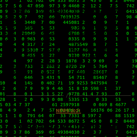
15 апреля в рамках масштабного обновления
всего семейства продуктов vRealize вышла и
новая версия инструмента для мониторинга и
управления нашими виртуальными сетями
Network Insight. Теперь самой последней
считается 6.2, и сегодня мы поговорим о том,
что в ней поменялось по сравнению с
предыдущей, какие проблемы были
упразднены (раскрывая интригу, отметим, что
работа в этом поле […]
Категорії
NEWS 2021
vRealize Automation