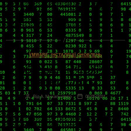
патчирования, управления конфигурациями и
слежения за здоровьем компонентов SDDC и
облаков, существенно ускоряя, унифицируя и
упрощая все процессы, позволяя […]
Категорії
VMWARE: ІНСТАЛЯЦІЇ ОНОВЛЕНЬ
Обновляем ESXi до
версии 7.0U2
Від
А. Михальченко
06/05/2021
Автор
Дата
запису
запису
Начиная с 09.03.21 г. доступен второй апдейт
vSphere 7.0, и многие, наверняка, захотят