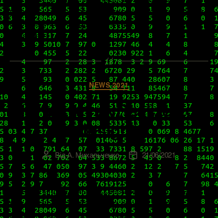
работы старых и поменялись кое-какие API. Но,
обо всем по порядку, начиная с нового билда,
ставшего […]
Категорії
NEWS 2021
Патч 8.4.1 к vRealize Log
Insight
Від
А. Михальченко
21/06/2021
Автор
Дата
запису
запису
В конце апреля мы рассказывали о выходе
новой версии vRealize Log Insight – 8.4, а
относительно недавно, 10 июня 2021 года,