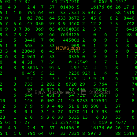
концентрирующемся на исправлении проблем
безопасности. Ниже мы дадим быструю ссылку
[…]
Категорії
NEWS 2021
Патч к vRealize
Automation 8.4.1
Від
А. Михальченко
31/05/2021
Автор
Дата
запису
запису
27 мая 2021 года пошел первый патч к 8.4-
версии vRealize Automation. Напомним, само
крупное обновление стартовало в середине