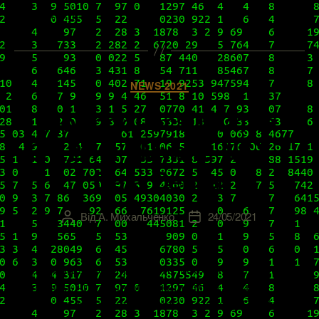
Сегодня, […]
Категорії
NEWS 2021
Подробности патча
3.1.2.1 к VMware NSX-T
Data Center
Від
А. Михальченко
24/05/2021
Автор
Дата
запису
запису
Середина-конец прошлого месяца для VMware
выдались чрезвычайно жаркими. Помимо
пакетного обновления всей линейки vRealize