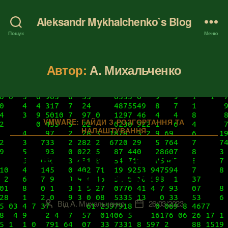
Aleksandr Mykhalchenko`s Blog
Пошук
Меню
Автор:
А. Михальченко
Категорії
VMWARE: ГАЙДИ З РОЗГОРТАННЯ ТА
НАЛАШТУВАННЯ
Задачі адміністрування
vSphere 8.0
Від
А. Михальченко
26/03/2023
Автор
Дата
запису
запису