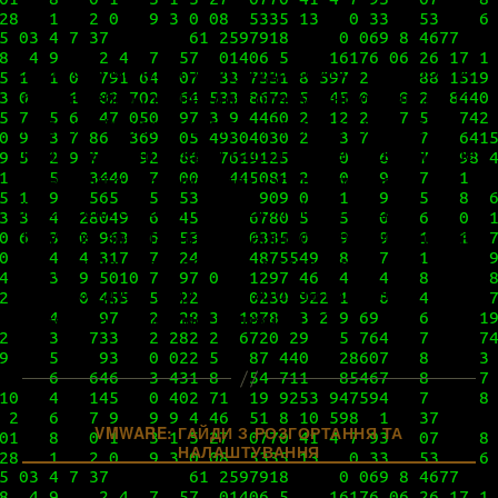
запису
запису
Жовтень минулого року відзначився суттєвою й,
без перебільшення, довгоочікуваною подією: 11
жовтня VMware відзвітувала про вихід у світ
нової мажорної версії нашої vSphere. Ще більше
співпраці з хмарними технологіями, легка
інтеграція з Kubernetes, деякі іновації для
DevOps, зростання операційної ефективності та
продуктивності робочих навантажень. Загалом,
новинок дуже й дуже багато: на головних
моментах зупинимось нижче, […]
Категорії
VMWARE: ГАЙДИ З РОЗГОРТАННЯ ТА
НАЛАШТУВАННЯ