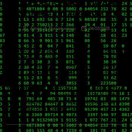
Обновление VMware
vSphere до версии 8.0
Автор:
А. Михальченко
04/03/2023
Автор
Дата
записи
записи
Несколько месяцев прошло с того момента, как
обновилась наша «сфера». А это значит, что
уже можно безопасно обновляться до самой
свежей версии продукта, не опасаясь, что он
«сырой» и таит в себе некоторые неприятные
неожиданности. Более того, в 8-м мажорном
релизе изменилось довольно многое, и всем
виртуализаторам не терпится протестировать
эти изменения и новые фишки […]