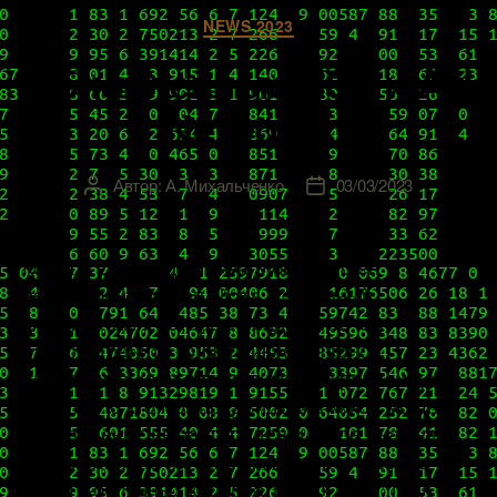
Рубрики
NEWS 2023
Обновленные NSX и Avi
Networks
Автор:
А. Михальченко
03/03/2023
Автор
Дата
записи
записи
Когда в 2012 году VMware был куплен
небольшой стартап Nicira, созданный
энтузиастами, которые придумали, как
распространить концепцию серверной
виртуализации и виртуализации хранилища на
сети, мало кто мог предвидеть в какое мощное
направление вырастет идея и какое она будет
иметь влияние на современное построение
мульти-облачных корпоративных сред: NSX –