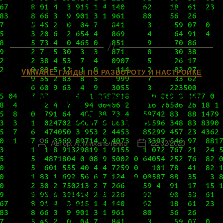
продукт, что динамично развивается, постоянно
наращивает собственное […]
Рубрики
VMWARE: ГАЙДЫ ПО РАЗВОРОТУ И НАСТРОЙКЕ
Инсталляция vSphere
8.0 с нуля
Автор:
А. Михальченко
22/02/2023
Автор
Дата
записи
записи
vSphere – это основа основ для любого
виртуализатора, который стремится работать с
продуктами VMware. Даже не так: это
литосферная плита, на которой все держится,