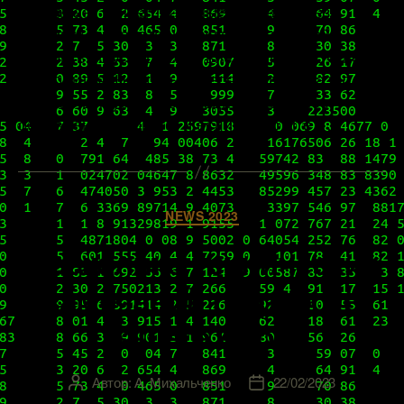
что задает концептуальные основы и без
глубоких, основательных знаний которой
говорить об успешности внедрения SDDC не
приходится. Несколько месяцев тому назад
VMware выпустила очередное мажорное
обновление vSphere, и если вы хотите […]
Рубрики
NEWS 2023
Несколько технических
замечаний по работе
нашего блога
Автор:
А. Михальченко
22/02/2023
Автор
Дата
записи
записи