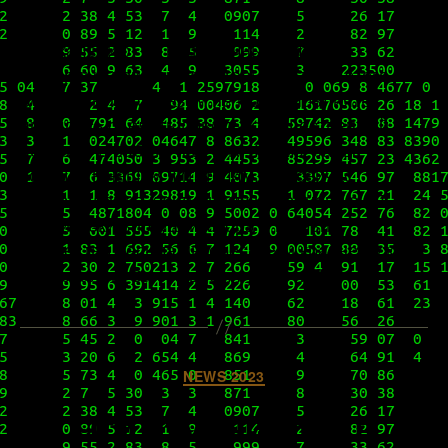
К сожалению, по ряду личных и форс-
мажорных причин, на которые авторы этого
блога никоим образом не могли повлиять,
пришлось сделать довольно существенный
перерыв в работе над ним. Но мы рады
сообщить нашим читателям, что сейчас
возвращаемся к активному наполнению ИТ-
библиотеки виртуализатора и готовим
множество весьма интересных и крайне нужных
материалов. За это время у нас […]
Рубрики
NEWS 2023
Что изменилось в