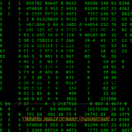
В наших последних двух материалах
«Инсталляция vSphere 8.0 с нуля» и
«Обновление VMware vSphere до версии 8.0»
мы учились разворачивать нашу среду в
базовом своем исполнении, делать самые
необходимые начальные настройки и
обновляться до последней актуальной версии
vSphere, чтобы иметь возможность
пользоваться всеми новыми функциями и
преимуществами, заботливо подготовленными
для нас вендором. О том, что […]
Рубрики
VMWARE: ИНСТАЛЛЯЦИИ ОБНОВЛЕНИЙ