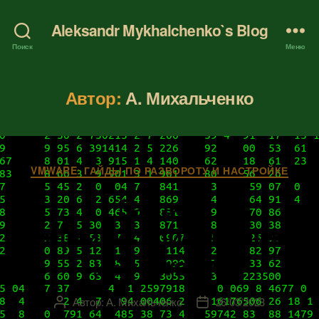
Aleksandr Mykhalchenko`s Blog
Поиск
Меню
Автор:
А. Михальченко
Рубрики
VMWARE: ГАЙДЫ ПО РАЗВОРОТУ И НАСТРОЙКЕ
Задачи
администрирования
vSphere 8.0
Автор:
А. Михальченко
26/03/2023
Автор
Дата
записи
записи