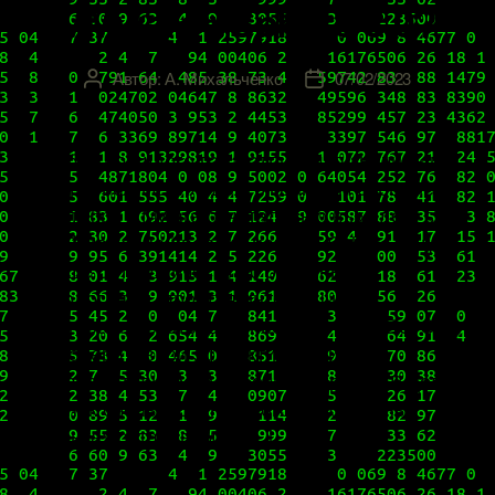
VMware vSphere 8.0?
Автор:
А. Михальченко
07/02/2023
Автор
Дата
записи
записи
Октябрь прошлого года отличился значимым и,
без преувеличения, долгожданным событием:
11 октября VMware отчиталась о выходе в свет
новой мажорной версии нашей vSphere. Еще
больше сотрудничества с облачными
технологиями, простая интеграция с
Kubernetes, некоторые инновации для DevOps,
рост оперативной эффективности и
производительности рабочих нагрузок. В целом,
новинок очень и очень много: на основных
моментах остановимся […]