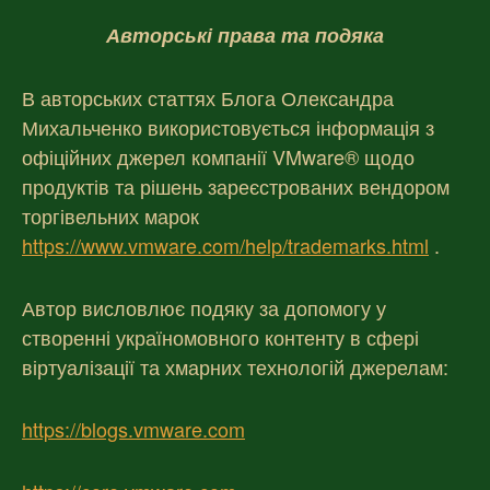
Авторські права та подяка
В авторських статтях Блога Олександра
Михальченко використовується інформація з
офіційних джерел компанії VMware® щодо
продуктів та рішень зареєстрованих вендором
торгівельних марок
https://www.vmware.com/help/trademarks.html
.
Автор висловлює подяку за допомогу у
створенні україномовного контенту в сфері
віртуалізації та хмарних технологій джерелам:
https://blogs.vmware.com