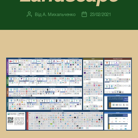
Від
А. Михальченко
23/02/2021
Автор
Дата
запису
запису