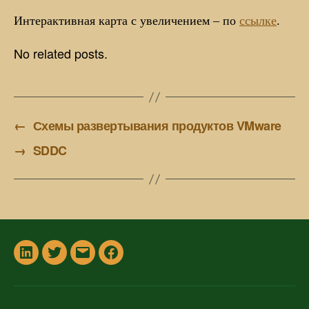
Интерактивная карта с увеличением – по
ссылке
.
No related posts.
←
Схемы развертывания продуктов VMware
→
SDDC
In
Twitter
Email
Facebook