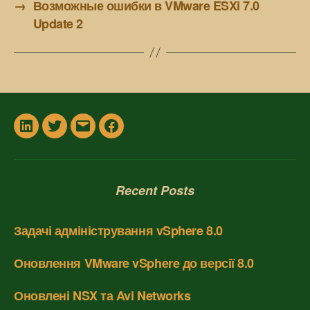
→
Возможные ошибки в VMware ESXi 7.0
Update 2
In
Twitter
Email
Facebook
Recent Posts
Задачі адміністрування vSphere 8.0
Оновлення VMware vSphere до версії 8.0
Оновлені NSX та Avi Networks