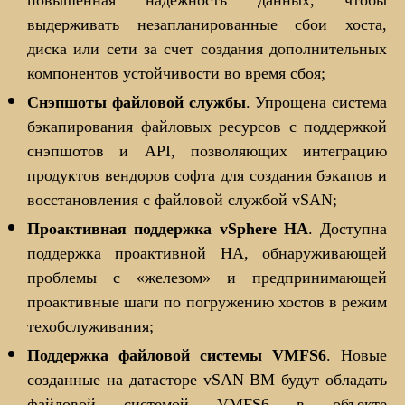
повышенная надежность данных, чтобы
выдерживать незапланированные сбои хоста,
диска или сети за счет создания дополнительных
компонентов устойчивости во время сбоя;
Снэпшоты файловой службы
. Упрощена система
бэкапирования файловых ресурсов с поддержкой
снэпшотов и API, позволяющих интеграцию
продуктов вендоров софта для создания бэкапов и
восстановления с файловой службой vSAN;
Проактивная поддержка vSphere
HA
. Доступна
поддержка проактивной НА, обнаруживающей
проблемы с «железом» и предпринимающей
проактивные шаги по погружению хостов в режим
техобслуживания;
Поддержка файловой системы VMFS6
. Новые
созданные на датасторе vSAN ВМ будут обладать
файловой системой VMFS6 в объекте