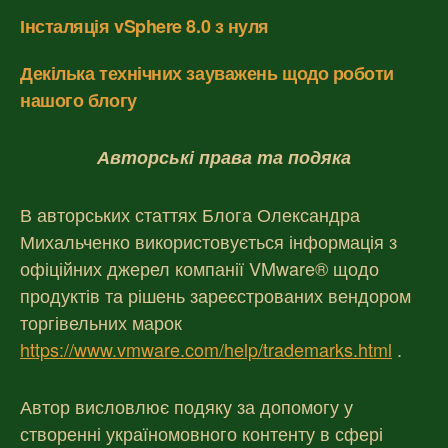
Інсталяція vSphere 8.0 з нуля
Декілька технічних зауважень щодо роботи
нашого блогу
Авторські права та подяка
В авторських статтях Блога Олександра
Михальченко використовується інформація з
офіційних джерел компанії VMware® щодо
продуктів та рішень зареєстрованих вендором
торгівельних марок
https://www.vmware.com/help/trademarks.html
.
Автор висловлює подяку за допомогу у
створенні україномовного контенту в сфері