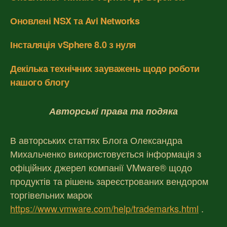
Оновлені NSX та Avi Networks
Інсталяція vSphere 8.0 з нуля
Декілька технічних зауважень щодо роботи
нашого блогу
Авторські права та подяка
В авторських статтях Блога Олександра
Михальченко використовується інформація з
офіційних джерел компанії VMware® щодо
продуктів та рішень зареєстрованих вендором
торгівельних марок
https://www.vmware.com/help/trademarks.html
.