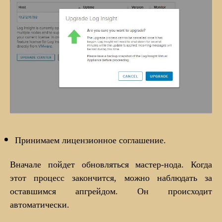
Принимаем лицензионное соглашение.
Вначале пойдет обновляться мастер-нода. Когда
этот процесс закончится, можно наблюдать за
оставшимся апгрейдом. Он происходит
автоматически.