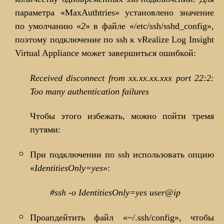
параметра «MaxAuthtries» установлено значение
по умолчанию «
2
» в файле «/etc/ssh/sshd_config»,
поэтому подключение по ssh к vRealize Log Insight
Virtual Appliance может завершиться ошибкой:
Received disconnect from xx.xx.xx.xxx port 22:2:
Too many authentication failures
Чтобы этого избежать, можно пойти тремя
путями:
При подключении по ssh использовать опцию
«
IdentitiesOnly=yes
»:
#ssh -o IdentitiesOnly=yes user@ip
Проапдейтить файл «~/.ssh/config», чтобы