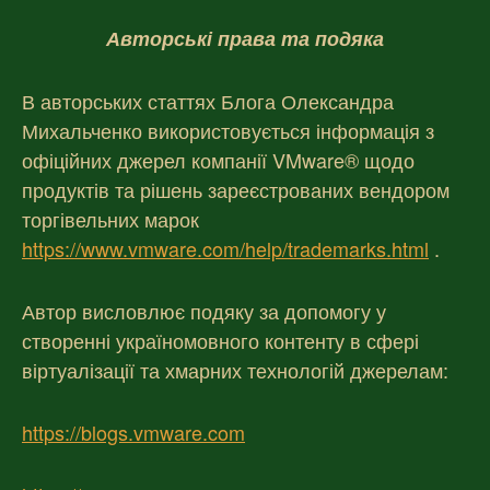
Авторські права та подяка
В авторських статтях Блога Олександра
Михальченко використовується інформація з
офіційних джерел компанії VMware® щодо
продуктів та рішень зареєстрованих вендором
торгівельних марок
https://www.vmware.com/help/trademarks.html
.
Автор висловлює подяку за допомогу у
створенні україномовного контенту в сфері
віртуалізації та хмарних технологій джерелам:
https://blogs.vmware.com