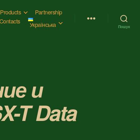
Products
Partnership
Contacts
Українська
Пошук
ие и
X-T Data