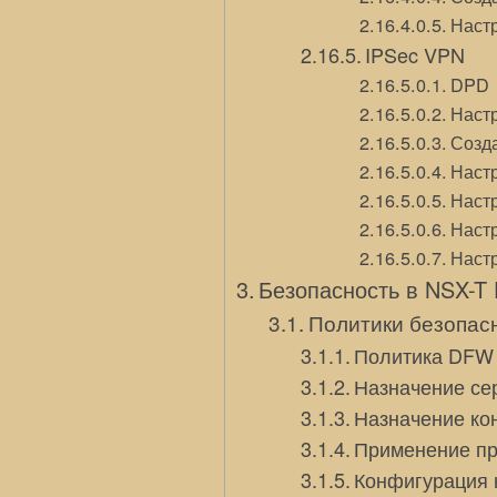
Наст
IPSec VPN
DPD
Наст
Созд
Наст
Настр
Наст
Наст
Безопасность в NSX-T 
Политики безопас
Политика DFW
Назначение се
Назначение ко
Применение п
Конфигурация 