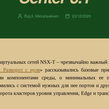
Від
А. Михальченко
23/12/2020
Автор
Дата
запису
запису
виртуальных сетей NSX-T – чрезвычайно важный 
 Разворот с нуля
» рассказывались базовые пр
ми компонентами среды, о минимальных ее 
мились с системой нужных для нее портов и др
орота кластеров уровня управления, Edge и транс