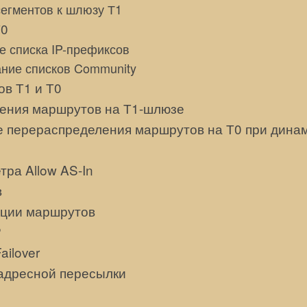
егментов к шлюзу Т1
Т0
е списка IP-префиксов
ние списков Community
в Т1 и Т0
ения маршрутов на Т1-шлюзе
 перераспределения маршрутов на Т0 при дина
ра Allow AS-In
в
ации маршрутов
P
ilover
адресной пересылки