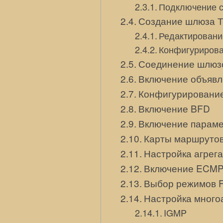
Подключение с
Создание шлюза 
Редактировани
Конфигурирова
Соединение шлюзо
Включение объявл
Конфигурирование
Включение BFD
Включение парамет
Карты маршруто
Настройка агрег
Включение ECM
Выбор режимов Fa
Настройка много
IGMP