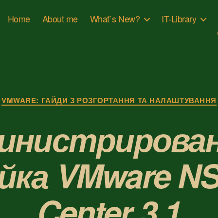
Home
About me
What`s New?
IT-Library
Категорії
VMWARE: ГАЙДИ З РОЗГОРТАННЯ ТА НАЛАШТУВАННЯ
инистрирован
ка VMware NS
Center 3.1