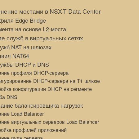
нение мостами в NSX-T Data Center
филя Edge Bridge
мента на основе L2-моста
е служб в виртуальных сетях
ужб NAT на шлюзах
авил NAT64
лужбы DHCP и DNS
ание профиля DHCP-сервера
игурирование DHCP-сервера на Т1 шлюзе
ройка конфигурации DHCP на сегменте
ба DNS
ание балансировщика нагрузок
ние Load Balancer
ние виртуальных серверов Load Balancer
ройка профилей приложений
ание пула сервера