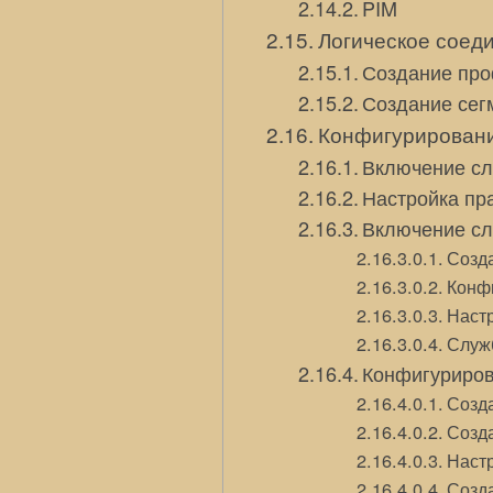
PIM
Логическое соеди
Создание про
Создание сег
Конфигурировани
Включение сл
Настройка пр
Включение с
Созд
Конф
Наст
Служ
Конфигуриров
Созда
Созда
Наст
Созд