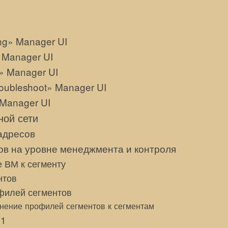
ng» Manager UI
» Manager UI
y» Manager UI
roubleshoot» Manager UI
Manager UI
ной сети
адресов
ов на уровне менеджмента и контроля
 ВМ к сегменту
нтов
филей сегментов
нение профилей сегментов к сегментам
Т1