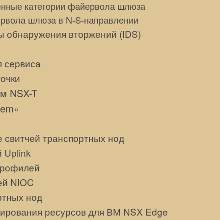
нные категории файервола шлюза
рвола шлюза в N-S-направлении
ы обнаружения вторжений (IDS)
 сервиса
точки
ем NSX-T
tem»
 свитчей транспортных нод
 Uplink
профилей
ей NIOC
ртных нод
ирования ресурсов для ВМ NSX Edge