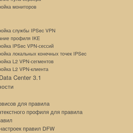
ройка мониторов
ройка службы IPSec VPN
ание профиля IKE
ройка IPSec VPN-сессий
ойка локальных конечных точек IPSec
ройка L2 VPN-сегментов
ройка L2 VPN-клиента
Data Center 3.1
ности
рвисов для правила
нтекстного профиля для правила
равил
настроек правил DFW