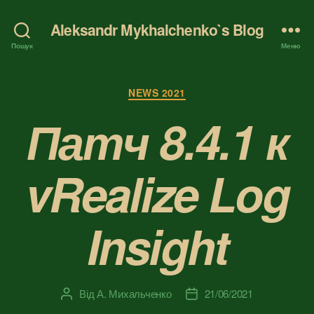
Aleksandr Mykhalchenko`s Blog
Пошук
Меню
Категорії
NEWS 2021
Патч 8.4.1 к
vRealize Log
Insight
Від
А. Михальченко
21/06/2021
Автор
Дата
запису
запису