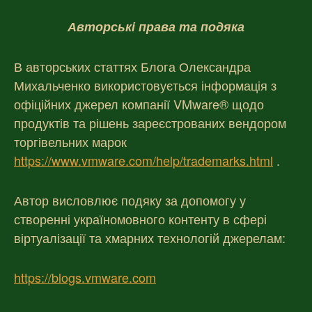
Авторські права та подяка
В авторських статтях Блога Олександра
Михальченко використовується інформація з
офіційних джерел компанії VMware® щодо
продуктів та рішень зареєстрованих вендором
торгівельних марок
https://www.vmware.com/help/trademarks.html
.
Автор висловлює подяку за допомогу у
створенні україномовного контенту в сфері
віртуалізації та хмарних технологій джерелам:
https://blogs.vmware.com