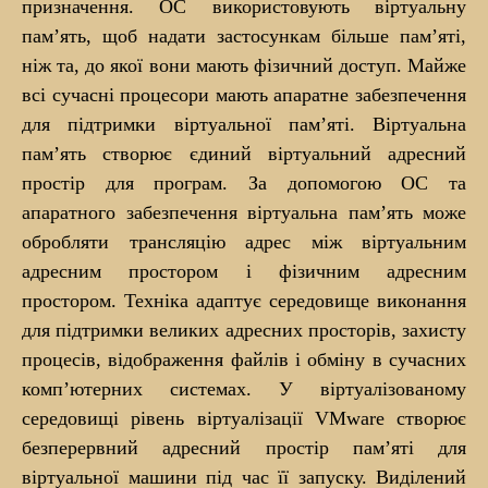
призначення. ОС використовують віртуальну
пам’ять, щоб надати застосункам більше пам’яті,
ніж та, до якої вони мають фізичний доступ. Майже
всі сучасні процесори мають апаратне забезпечення
для підтримки віртуальної пам’яті. Віртуальна
пам’ять створює єдиний віртуальний адресний
простір для програм. За допомогою ОС та
апаратного забезпечення віртуальна пам’ять може
обробляти трансляцію адрес між віртуальним
адресним простором і фізичним адресним
простором. Техніка адаптує середовище виконання
для підтримки великих адресних просторів, захисту
процесів, відображення файлів і обміну в сучасних
комп’ютерних системах. У віртуалізованому
середовищі рівень віртуалізації VMware створює
безперервний адресний простір пам’яті для
віртуальної машини під час її запуску. Виділений