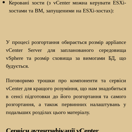
Керовані хости (з vCenter можна керувати ESXi-
хостами та ВМ, запущеними на ESXi-хостах):
У процесі розгортання обирається розмір appliance
vCenter Server для запланованого середовища
vSphere та розмір сховища за вимогами БД, що
будується.
Поговоримо трошки про компоненти та сервіси
vCenter для кращого розуміння, що нам знадобиться
в сенсі підготовки до його розгортання та самого
розгортання, а також первинних налаштувань у
подальших розділах цього матеріалу.
Сервіси аутентифікації vCenter