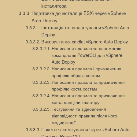
інсталятора
Підготовка до інсталяції ESXi через vSphere
Auto Deploy
Інсталяція та налаштування vSphere Auto
Deploy
Використання cmdlet vSphere Auto Deploy
Написання правила за допомогою
командлетів PowerCLI для vSphere
Auto Deploy
Написання правила і призначення
профілю образа хостам
Написання правила та призначення
профілю хоста хостам
Написання правила та призначення
хоста папці чи кластеру
Тестування та відновлення
відповідності правила після його
модифікації
Пакетне ліцензування через vSphere Auto
Deploy у PowerCLI