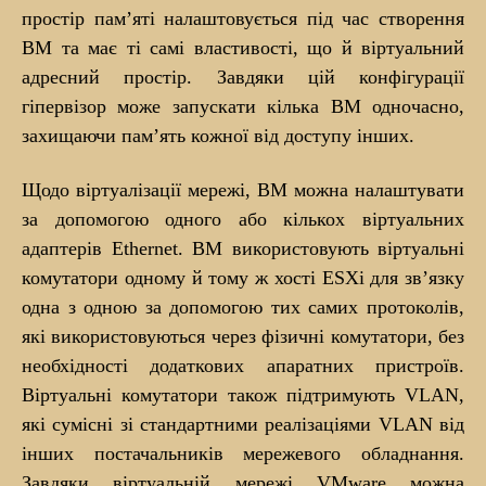
простір пам’яті налаштовується під час створення
ВМ та має ті самі властивості, що й віртуальний
адресний простір. Завдяки цій конфігурації
гіпервізор може запускати кілька ВМ одночасно,
захищаючи пам’ять кожної від доступу інших.
Щодо віртуалізації мережі, ВМ можна налаштувати
за допомогою одного або кількох віртуальних
адаптерів Ethernet. ВМ використовують віртуальні
комутатори одному й тому ж хості ESXi для зв’язку
одна з одною за допомогою тих самих протоколів,
які використовуються через фізичні комутатори, без
необхідності додаткових апаратних пристроїв.
Віртуальні комутатори також підтримують VLAN,
які сумісні зі стандартними реалізаціями VLAN від
інших постачальників мережевого обладнання.
Завдяки віртуальній мережі VMware можна