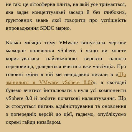
не так: це літосферна плита, на якій усе тримається,
яка задає концептуальні засади й без глибоких,
ґрунтовних знань якої говорити про успішність
впровадження SDDC марно.
Кілька місяців тому VMware випустила чергове
мажорне оновлення vSphere, і якщо ви хочете
користуватися найсвіжішою версією нашого
середовища, доведеться вчитися вже «вісімці». Про
головні зміни в ній ми нещодавно писали в «
Що
змінилося в VMware vSphere 8.0?
», а сьогодні
будемо вчитися інсталювати з нуля усі компоненти
vSphere 8.0 й робити початкові налаштування. Що
ж стосується питань адміністрування та оновлення
з попередніх версій до цієї, гадаємо, опублікуємо
окремі гайди незабаром.