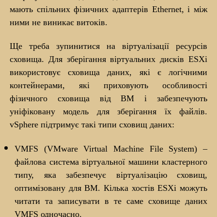
мають спільних фізичних адаптерів Ethernet, і між
ними не виникає витоків.
Ще треба зупинитися на віртуалізації ресурсів
сховища. Для зберігання віртуальних дисків ESXi
використовує сховища даних, які є логічними
контейнерами, які приховують особливості
фізичного сховища від ВМ і забезпечують
уніфіковану модель для зберігання їх файлів.
vSphere підтримує такі типи сховищ даних:
VMFS (VMware Virtual Machine File System) –
файлова система віртуальної машини кластерного
типу, яка забезпечує віртуалізацію сховищ,
оптимізовану для ВМ. Кілька хостів ESXi можуть
читати та записувати в те саме сховище даних
VMFS одночасно.