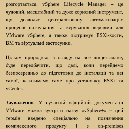
розгортається. vSphere Lifecycle Manager – це
чудовий, масштабний та дуже корисний інструмент,
що дозволяє централізовану автоматизацію
процесів патчування та керування версіями для
VMware vSphere, а також підтримує ESXi-хости,
ВМ та віртуальні застосунки.
Цілком природньо, з огляду на все вищезгадане,
буде передбачити, що далі, коли перейдемо
безпосередньо до підготовки до інсталяції та неї
самої, казатимемо саме про установку ESXi та
vCenter.
Зауваження
. У сучасній офіційній документації
VMware можна зустріти назву «vSphere+» – цей
термін введено спеціально на позначення
комплексного продукту і з on-premises