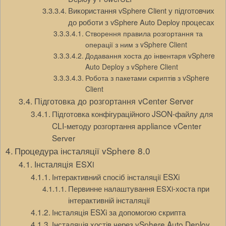
Використання vSphere Client у підготовчих
до роботи з vSphere Auto Deploy процесах
Створення правила розгортання та
операції з ним з vSphere Client
Додавання хоста до інвентаря vSphere
Auto Deploy з vSphere Client
Робота з пакетами скриптів з vSphere
Client
Підготовка до розгортання vCenter Server
Підготовка конфігураційного JSON-файлу для
CLI-методу розгортання appliance vCenter
Server
Процедура інсталяції vSphere 8.0
Інсталяція ESXi
Інтерактивний спосіб інсталяції ESXi
Первинне налаштування ESXi-хоста при
інтерактивній інсталяції
Інсталяція ESXi за допомогою скрипта
Інсталяція хостів через vSphere Auto Deploy