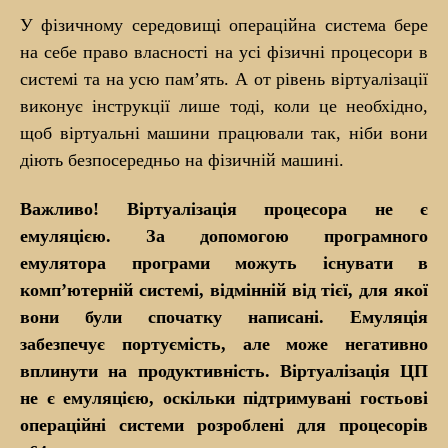
У фізичному середовищі операційна система бере
на себе право власності на усі фізичні процесори в
системі та на усю пам’ять. А от рівень віртуалізації
виконує інструкції лише тоді, коли це необхідно,
щоб віртуальні машини працювали так, ніби вони
діють безпосередньо на фізичній машині.
Важливо! Віртуалізація процесора не є
емуляцією. За допомогою програмного
емулятора програми можуть існувати в
комп’ютерній системі, відмінній від тієї, для якої
вони були спочатку написані. Емуляція
забезпечує портуємість, але може негативно
вплинути на продуктивність. Віртуалізація ЦП
не є емуляцією, оскільки підтримувані гостьові
операційні системи розроблені для процесорів