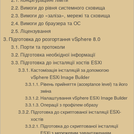
Вимоги до рівня системного сховища
Вимоги до «заліза», мережі та сховища
Вимоги до браузера та ОС
Ліцензування
Підготовка до розгортання vSphere 8.0
Порти та протоколи
Підготовка необхідної інформації
Підготовка до інсталяції хостів ESXi
Кастомізація інсталяцій за допомогою
vSphere ESXi Image Builder
Рівень прийняття (acceptance level) та його
зміна
Налаштування vSphere ESXi Image Builder
Операції з профілем образу
Підготовка до скриптованої інсталяції ESXi-
хостів
Підготовка до скриптованої інсталяції
ESXi з мережевим завантаженням