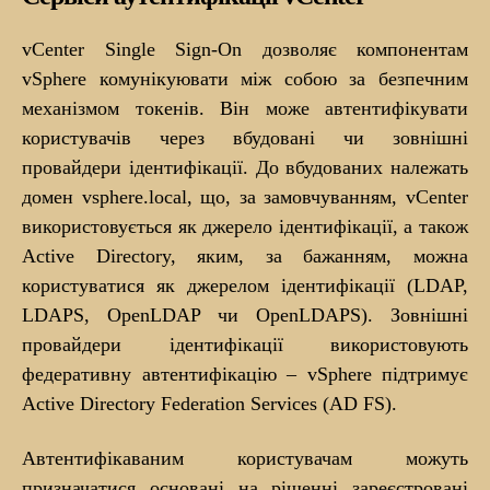
vCenter Single Sign-On дозволяє компонентам
vSphere комунікуювати між собою за безпечним
механізмом токенів. Він може автентифікувати
користувачів через вбудовані чи зовнішні
провайдери ідентифікації. До вбудованих належать
домен vsphere.local, що, за замовчуванням, vCenter
використовується як джерело ідентифікації, а також
Active Directory, яким, за бажанням, можна
користуватися як джерелом ідентифікації (LDAP,
LDAPS, OpenLDAP чи OpenLDAPS). Зовнішні
провайдери ідентифікації використовують
федеративну автентифікацію – vSphere підтримує
Active Directory Federation Services (AD FS).
Автентифікаваним користувачам можуть
призначатися основані на рішенні зареєстровані