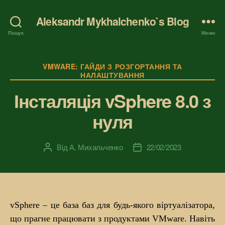
Aleksandr Mykhalchenko`s Blog
Пошук
Меню
Категорії
VMWARE: ГАЙДИ З РОЗГОРТАННЯ ТА
НАЛАШТУВАННЯ
Інсталяція vSphere 8.0 з
нуля
Від
А. Михальченко
22/02/2023
Автор
Дата
запису
запису
vSphere – це база баз для будь-якого віртуалізатора,
що прагне працювати з продуктами VMware. Навіть