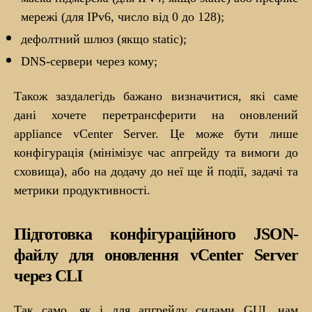
мережі (для IPv6, число від 0 до 128);
дефолтний шлюз (якщо static);
DNS-сервери через кому;
Також заздалегідь бажано визначитися, які саме
дані хочете перетрансферити на оновлений
appliance vCenter Server. Це може бути лише
конфігурація (мінімізує час апгрейду та вимоги до
сховища), або на додачу до неї ще й події, задачі та
метрики продуктивності.
Підготовка конфігураційного JSON-
файлу для оновлення vCenter Server
через CLI
Так само, як і для апгрейду силами GUI, нам