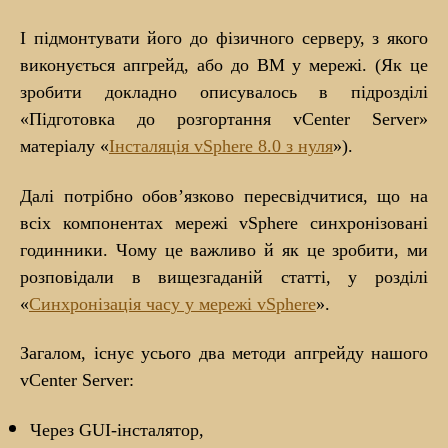
І підмонтувати його до фізичного серверу, з якого
виконується апгрейд, або до ВМ у мережі. (Як це
зробити докладно описувалось в підрозділі
«Підготовка до розгортання vCenter Server»
матеріалу «
Інсталяція vSphere 8.0 з нуля
»).
Далі потрібно обов’язково пересвідчитися, що на
всіх компонентах мережі vSphere синхронізовані
годинники. Чому це важливо й як це зробити, ми
розповідали в вищезгаданій статті, у розділі
«
Синхронізація часу у мережі vSphere
».
Загалом, існує усього два методи апгрейду нашого
vCenter Server:
Через GUI-інсталятор,