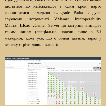
дістатися до найсвіжішої в один крок, варто
скористатися вкладкою «Upgrade Path» в дуже
зручному інструменті VMware Interoperability
Matrix. Щодо vCenter Server ця матриця виглядає
таким чином (спеціально навели лише з 6-ї
мажорної, адже усе, що є більш давнім, зараз у
вжитку стріти доволі важко):