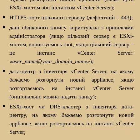
ESXi-хостом або інстансом vCenter Server);
HTTPS-порт цільового серверу (дефолтний – 443);
дані облікового запису користувача з привілеями
адміністратора (якщо цільовий сервер є ESXi-
хостом, користуємось root, якщо цільовий сервер –
це інстанс vCenter Server:
«
user_name
@
your_domain_name»
);
дата-центр з інвентаря vCenter Server, на якому
бажаємо розгорнути новий appliance, якщо
розгортаємось на інстансі vCenter Server
(опціонально можна надати папку);
ESXi-хост чи DRS-кластер з інвентаря дата-
центру, на якому бажаємо розгорнути новий
appliance, якщо розгортаємось на інстансі vCenter
Server;