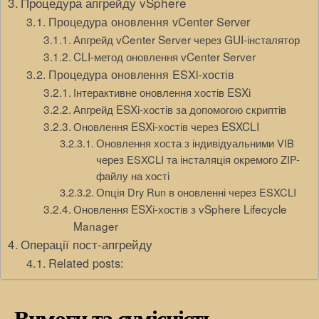
Процедура апгрейду vSphere
Процедура оновлення vCenter Server
Апгрейд vCenter Server через GUI-інсталятор
CLI-метод оновлення vCenter Server
Процедура оновлення ESXi-хостів
Інтерактивне оновлення хостів ESXi
Апгрейд ESXi-хостів за допомогою скриптів
Оновлення ESXi-хостів через ESXCLI
Оновлення хоста з індивідуальними VIB
через ESXCLI та інсталяція окремого ZIP-
файлу на хості
Опція Dry Run в оновленні через ESXCLI
Оновлення ESXi-хостів з vSphere Lifecycle
Manager
Операції пост-апгрейду
Related posts: