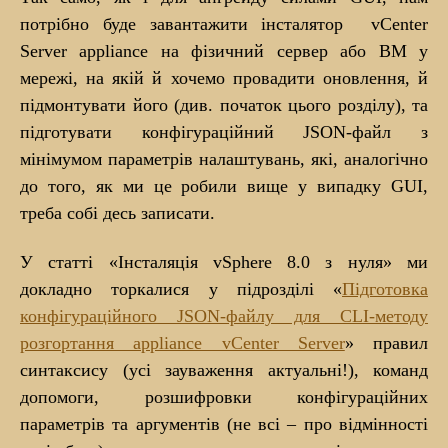
потрібно буде завантажити інсталятор vCenter
Server appliance на фізичний сервер або ВМ у
мережі, на якій й хочемо провадити оновлення, й
підмонтувати його (див. початок цього розділу), та
підготувати конфігураційний JSON-файл з
мінімумом параметрів налаштувань, які, аналогічно
до того, як ми це робили вище у випадку GUI,
треба собі десь записати.
У статті «Інсталяція vSphere 8.0 з нуля» ми
докладно торкалися у підрозділі «
Підготовка
конфігураційного JSON-файлу для CLI-методу
розгортання appliance vCenter Server
» правил
синтаксису (усі зауваження актуальні!), команд
допомоги, розшифровки конфігураційних
параметрів та аргументів (не всі – про відмінності