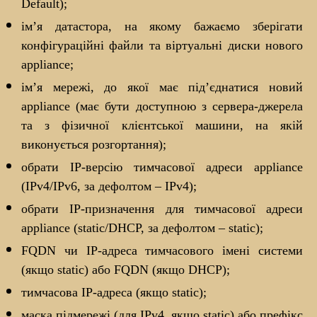
Default);
ім’я датастора, на якому бажаємо зберігати
конфігураційні файли та віртуальні диски нового
appliance;
ім’я мережі, до якої має під’єднатися новий
appliance (має бути доступною з сервера-джерела
та з фізичної клієнтської машини, на якій
виконується розгортання);
обрати ІР-версію тимчасової адреси appliance
(IPv4/IPv6, за дефолтом – IPv4);
обрати ІР-призначення для тимчасової адреси
appliance (static/DHCP, за дефолтом – static);
FQDN чи IP-адреса тимчасового імені системи
(якщо static) або FQDN (якщо DHCP);
тимчасова IP-адреса (якщо static);
маска підмережі (для IPv4, якщо static) або префікс