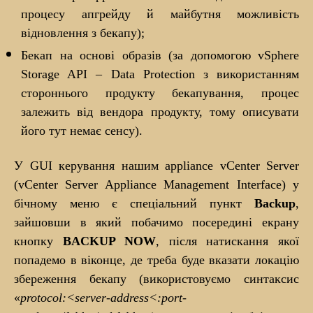
процесу апгрейду й майбутня можливість
відновлення з бекапу);
Бекап на основі образів (за допомогою vSphere
Storage API – Data Protection з використанням
стороннього продукту бекапування, процес
залежить від вендора продукту, тому описувати
його тут немає сенсу).
У GUI керування нашим appliance vCenter Server
(vCenter Server Appliance Management Interface) у
бічному меню є спеціальний пункт
Backup
,
зайшовши в який побачимо посередині екрану
кнопку
BACKUP
NOW
, після натискання якої
попадемо в віконце, де треба буде вказати локацію
збереження бекапу (використовуємо синтаксис
«
protocol
:<server
-address
<:port
-