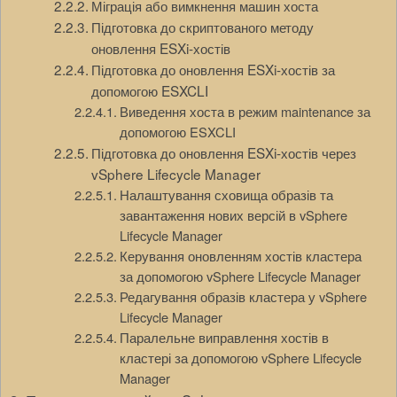
Міграція або вимкнення машин хоста
Підготовка до скриптованого методу
оновлення ESXi-хостів
Підготовка до оновлення ESXi-хостів за
допомогою ESXCLI
Виведення хоста в режим maintenance за
допомогою ESXCLI
Підготовка до оновлення ESXi-хостів через
vSphere Lifecycle Manager
Налаштування сховища образів та
завантаження нових версій в vSphere
Lifecycle Manager
Керування оновленням хостів кластера
за допомогою vSphere Lifecycle Manager
Редагування образів кластера у vSphere
Lifecycle Manager
Паралельне виправлення хостів в
кластері за допомогою vSphere Lifecycle
Manager