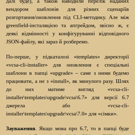
далі буде), а також наводили перелік наданих
вендором шаблонів для різних сценаріїв
розгортання/оновлення під CLI-методику. Але між
greenfield-інсталяцією та апгрейдом, звісно ж, є
деякі відмінності у конфігуруванні відповідного
JSON-файлу, які зараз й розберемо.
По-перше, у підкаталозі «templates» директорії
«vcsa-cli-installer» для оновлення є спеціальні
шаблони в папці «upgrade» – саме з ними будемо
працювати, а не з «install», як минулого разу. Шлях
до них матиме вигляд «vcsa-cli-
installer\templates\upgrade\vcsa\6.7» для версії 6.7
джерела або «vcsa-cli-
installer\templates\upgrade\vcsa\7.0» для «сімки».
Зауваження
. Якщо мова про 6.7, то в папці буде