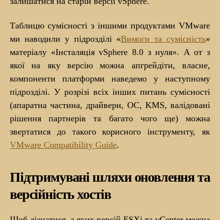
залишатися на старій версії vSphere.
Таблицю сумісності з іншими продуктами VMware
ми наводили у підрозділі «
Вимоги та сумісність
»
матеріалу «Інсталяція vSphere 8.0 з нуля». А от з
якої на яку версію можна апгрейдіти, власне,
компоненти платформи наведемо у наступному
підрозділі. У розрізі всіх інших питань сумісності
(апаратна частина, драйвери, ОС, KMS, валідовані
рішення партнерів та багато чого ще) можна
звертатися до такого корисного інструменту, як
VMware Compatibility Guide
.
Підтримувані шляхи оновлення та
версійність хостів
Щоб дізнатися, з яких версій ESXi та vCenter можна