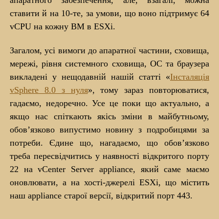
ставити й на 10-те, за умови, що воно підтримує 64
vCPU на кожну ВМ в ESXi.
Загалом, усі вимоги до апаратної частини, сховища,
мережі, рівня системного сховища, ОС та браузера
викладені у нещодавній нашій статті «
Інсталяція
vSphere 8.0 з нуля
», тому зараз повторюватися,
гадаємо, недоречно. Усе це поки що актуально, а
якщо нас спіткають якісь зміни в майбутньому,
обов’язково випустимо новину з подробицями за
потреби. Єдине що, нагадаємо, що обов’язково
треба пересвідчитись у наявності відкритого порту
22 на vCenter Server appliance, який саме маємо
оновлювати, а на хості-джерелі ESXi, що містить
наш appliance старої версії, відкритий порт 443.