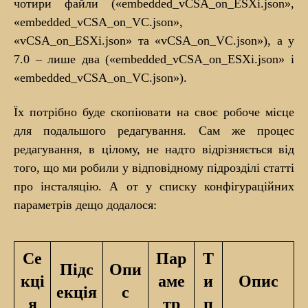
чотири файли («embedded_vCSA_on_ESXi.json»,
«embedded_vCSA_on_VC.json»,
«vCSA_on_ESXi.json» та «vCSA_on_VC.json»), а у
7.0 – лише два («embedded_vCSA_on_ESXi.json» і
«embedded_vCSA_on_VC.json»).
Їх потрібно буде скопіювати на своє робоче місце
для подальшого редагування. Сам же процес
редагування, в цілому, не надто відрізняється від
того, що ми робили у відповідному підрозділі статті
про інсталяцію. А от у списку конфігураційних
параметрів дещо додалося:
Се
Пар
Т
Підс
Опи
кці
аме
и
Опис
екція
с
я
тр
п