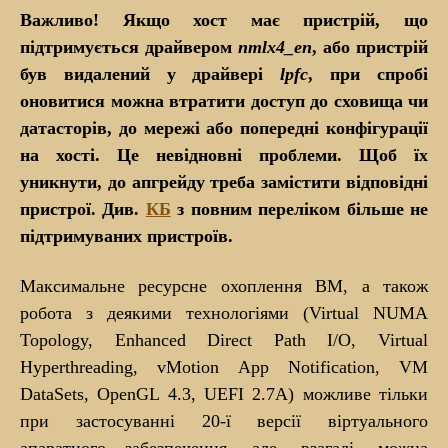
Важливо! Якщо хост має пристрій, що
підтримується драйвером
nmlx4_en
, або пристрій
був видалений у драйвері
lpfc
, при спробі
оновитися можна втратити доступ до сховища чи
датасторів, до мережі або попередні конфігурації
на хості. Це невідновні проблеми. Щоб їх
уникнути, до апгрейду треба замістити відповідні
пристрої. Див.
КБ
з повним переліком більше не
підтримуваних пристроїв.
Максимальне ресурсне охоплення ВМ, а також
робота з деякими технологіями (Virtual NUMA
Topology, Enhanced Direct Path I/O, Virtual
Hyperthreading, vMotion App Notification, VM
DataSets, OpenGL 4.3, UEFI 2.7A) можливе тільки
при застосуванні 20-ї версії віртуального
апаратного забезпечення, але, взагалі, можна