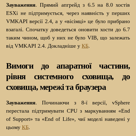
Зауваження
. Прямий апгрейд з 6.5 на 8.0 хостів
ESXi не підтримується, через наявність у перших
VMKAPI версії 2.4, а у «вісімці» це було прибрано
взагалі. Спочатку доведеться оновити хости до 6.7
таким чином, щоб у них не було VIB, що залежать
від VMKAPI 2.4. Докладніше у
КБ
.
Вимоги до апаратної частини,
рівня системного сховища, до
сховища, мережі та браузера
Зауваження
. Починаючи з 8-ї версії, vSphere
перестала підтримувати CPU з маркуванням «End
of Support» та «End of Life», чиї моделі наведені у
цьому
КБ
.