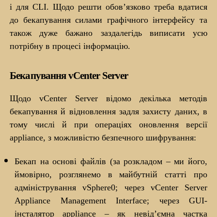
і для CLI. Щодо решти обов’язково треба вдатися
до бекапування силами графічного інтерфейсу та
також дуже бажано заздалегідь виписати усю
потрібну в процесі інформацію.
Бекапування vCenter Server
Щодо vCenter Server відомо декілька методів
бекапування й відновлення задля захисту даних, в
тому числі й при операціях оновлення версії
аppliance, з можливістю безпечного шифрування:
Бекап на основі файлів (за розкладом – ми його,
ймовірно, розглянемо в майбутній статті про
адміністрування vSphere0; через vCenter Server
Appliance Management Interface; через GUI-
інсталятор appliance – як невід’ємна частка