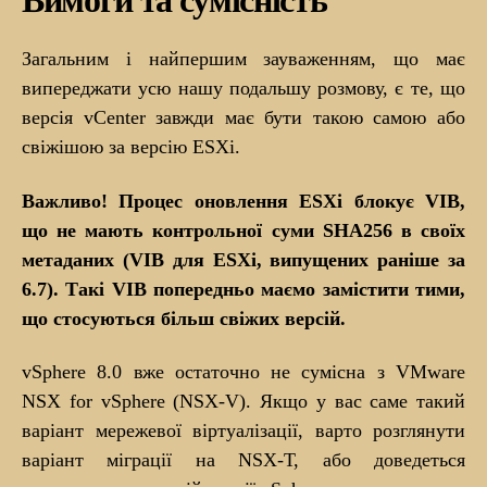
Вимоги та сумісність
Загальним і найпершим зауваженням, що має
випереджати усю нашу подальшу розмову, є те, що
версія vCenter завжди має бути такою самою або
свіжішою за версію ESXi.
Важливо! Процес оновлення ESXi блокує VIB,
що не мають контрольної суми SHA256 в своїх
метаданих (VIB для ESXi, випущених раніше за
6.7). Такі VIB попередньо маємо замістити тими,
що стосуються більш свіжих версій.
vSphere 8.0 вже остаточно не сумісна з VMware
NSX for vSphere (NSX-V). Якщо у вас саме такий
варіант мережевої віртуалізації, варто розглянути
варіант міграції на NSX-Т, або доведеться