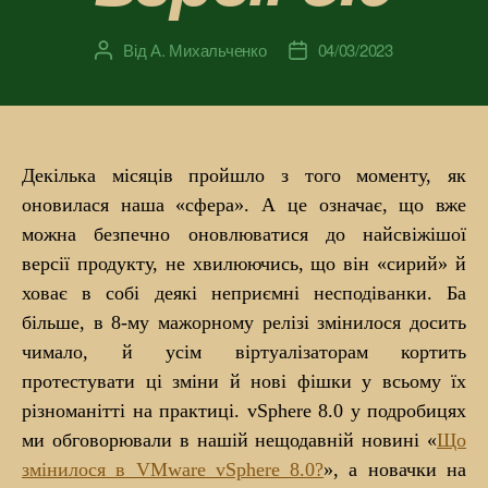
Від
А. Михальченко
04/03/2023
Автор
Дата
запису
запису
Декілька місяців пройшло з того моменту, як
оновилася наша «сфера». А це означає, що вже
можна безпечно оновлюватися до найсвіжішої
версії продукту, не хвилюючись, що він «сирий» й
ховає в собі деякі неприємні несподіванки. Ба
більше, в 8-му мажорному релізі змінилося досить
чимало, й усім віртуалізаторам кортить
протестувати ці зміни й нові фішки у всьому їх
різноманітті на практиці. vSphere 8.0 у подробицях
ми обговорювали в нашій нещодавній новині «
Що
змінилося в VMware vSphere 8.0?
», а новачки на