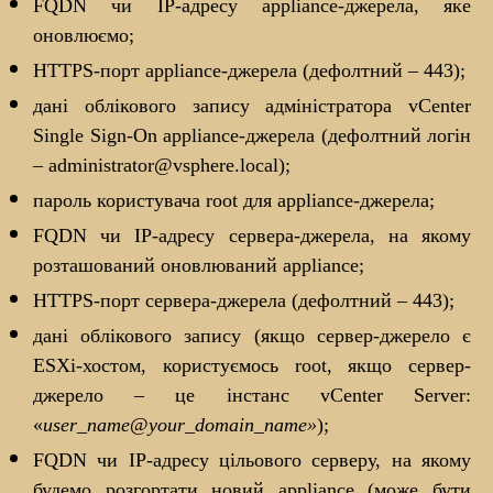
FQDN чи IP-адресу appliance-джерела, яке
оновлюємо;
HTTPS-порт appliance-джерела (дефолтний – 443);
дані облікового запису адміністратора vCenter
Single Sign-On appliance-джерела (дефолтний логін
– administrator@vsphere.local);
пароль користувача root для appliance-джерела;
FQDN чи IP-адресу сервера-джерела, на якому
розташований оновлюваний appliance;
HTTPS-порт сервера-джерела (дефолтний – 443);
дані облікового запису (якщо сервер-джерело є
ESXi-хостом, користуємось root, якщо сервер-
джерело – це інстанс vCenter Server:
«
user_name
@
your_domain_name»
);
FQDN чи IP-адресу цільового серверу, на якому
будемо розгортати новий appliance (може бути