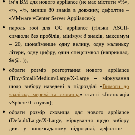
ім’я ВМ для нового appliance (не має містити «%»,
«\», «/», менше 80 знаків в довжину, дефолтне –
«VMware vCenter Server Appliance»);
пароль root для ОС appliance (тільки ASCII-
символи без пробілів, мінімум 8 знаків, максимум
– 20, щонайменше одну велику, одну маленьку
літери, одну цифру, один спецсимвол (наприклад,
$#@.!));
обрати розмір розгортання нового appliance
(Tiny/Small/Medium/Large/X-Large – міркування
щодо вибору наведені в підрозділі «
Вимоги до
«заліза», мережі та сховища
» статті «Інсталяція
vSphere 0 з нуля»);
обрати розмір сховища для нового appliance
(Default/Large/X-Large, міркування щодо вибору
див. у вищезгаданому підрозділі, дефолтне –