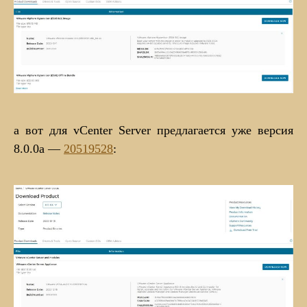
а вот для vCenter Server предлагается уже версия
8.0.0а —
20519528
: