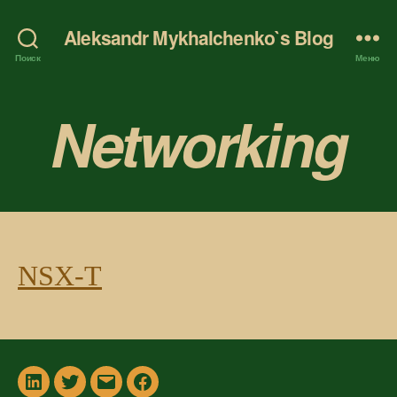
Aleksandr Mykhalchenko`s Blog
Поиск
Меню
Networking
NSX-T
In
Twitter
Email
Facebook