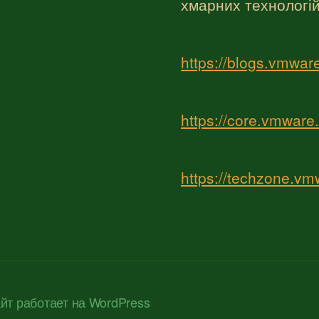
хмарних технологі
https://blogs.vmwar
https://core.vmwar
https://techzone.v
йт работает на WordPress