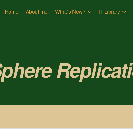
Home
About me
What`s New?
IT-Library
phere Replicat