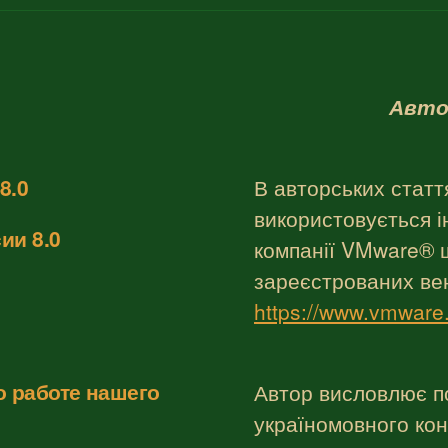
Авто
8.0
В авторських стат
використовується і
ии 8.0
компанії VMware® щ
зареєстрованих ве
https://www.vmware
о работе нашего
Автор висловлює по
україномовного конт