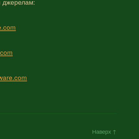
й джерелам:
e.com
e.com
mware.com
Наверх
↑