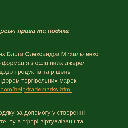
рські права та подяка
тях Блога Олександра Михальченко
нформація з офіційних джерел
одо продуктів та рішень
ндором торгівельних марок
.com/help/trademarks.html
.
дяку за допомогу у створенні
енту в сфері віртуалізації та