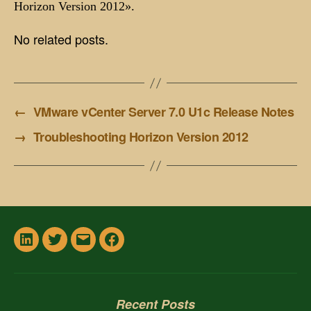
Horizon Version 2012».
No related posts.
←
VMware vCenter Server 7.0 U1c Release Notes
→
Troubleshooting Horizon Version 2012
In
Twitter
Email
Facebook
Recent Posts