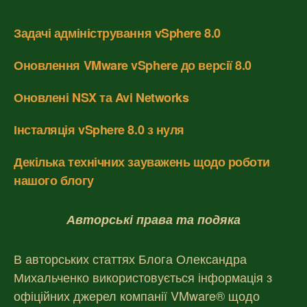
Задачі адміністрування vSphere 8.0
Оновлення VMware vSphere до версії 8.0
Оновлені NSX та Avi Networks
Інсталяція vSphere 8.0 з нуля
Декілька технічних зауважень щодо роботи
нашого блогу
Авторські права та подяка
В авторських статтях Блога Олександра
Михальченко використовується інформація з
офіційних джерел компанії VMware® щодо