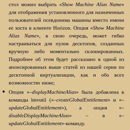
стол можно выбрать «
Show Machine Alias Name
»
для отображения установленного для назначенных
пользователей псевдонима машины вместо имени
ее хоста в клиенте Horizon. Опция «
Show Machine
Alias Name
», в свою очередь, может гибко
настраиваться для пулов десктопов, созданных
вручную либо моментально склонированных.
Подробнее об этом будет рассказано в одной из
анонсированных выше статей из нашей серии по
десктопной виртуализации, как и обо всех
возможностях ниже;
Опция «
–displayMachineAlias
» была добавлена в
команды lmvutil («
–createGlobalEntitlement
» и «
–
updateGlobalEntitlement
»), а опция «
–
disableDisplayMachineAlias
» – в «
–
updateGlobalEntitlement
»-команду.