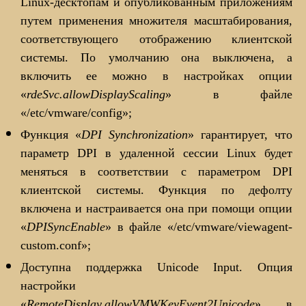
Linux-десктопам и опубликованным приложениям
путем применения множителя масштабирования,
соответствующего отображению клиентской
системы. По умолчанию она выключена, а
включить ее можно в настройках опции
«
rdeSvc.allowDisplayScaling
» в файле
«/etc/vmware/config»;
Функция «
DPI Synchronization
» гарантирует, что
параметр DPI в удаленной сессии Linux будет
меняться в соответствии с параметром DPI
клиентской системы. Функция по дефолту
включена и настраивается она при помощи опции
«
DPISyncEnable
» в файле «/etc/vmware/viewagent-
custom.conf»;
Доступна поддержка Unicode Input. Опция
настройки
«
RemoteDisplay.allowVMWKeyEvent2Unicode
» в