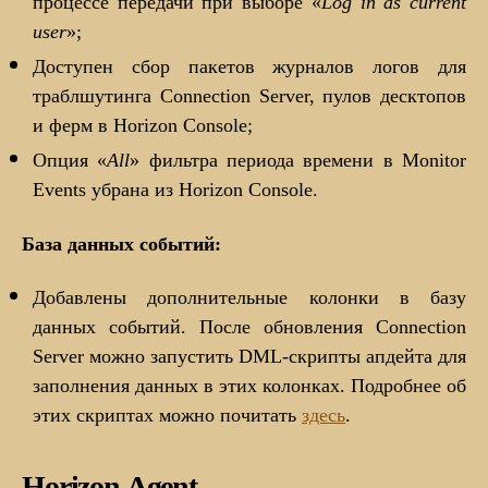
процессе передачи при выборе «
Log in as current
user
»;
Доступен сбор пакетов журналов логов для
траблшутинга Connection Server, пулов десктопов
и ферм в Horizon Console;
Опция «
All
» фильтра периода времени в Monitor
Events убрана из Horizon Console.
База данных событий:
Добавлены дополнительные колонки в базу
данных событий. После обновления Connection
Server можно запустить DML-скрипты апдейта для
заполнения данных в этих колонках. Подробнее об
этих скриптах можно почитать
здесь
.
Horizon Agent