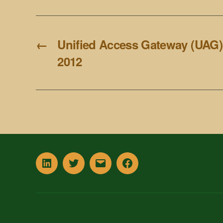
←
Unified Access Gateway (UAG) 
2012
In
Twitter
Email
Facebook