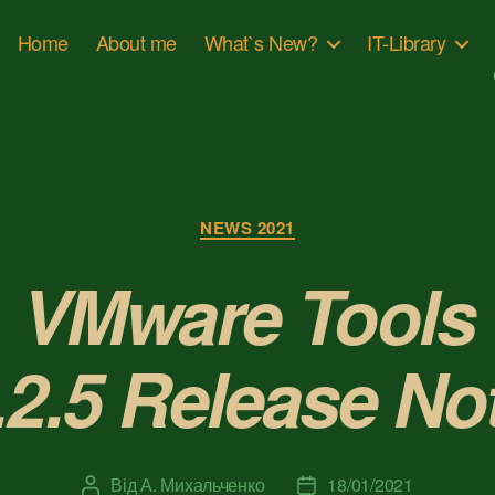
Home
About me
What`s New?
IT-Library
Категорії
NEWS 2021
VMware Tools
.2.5 Release No
Від
А. Михальченко
18/01/2021
Автор
Дата