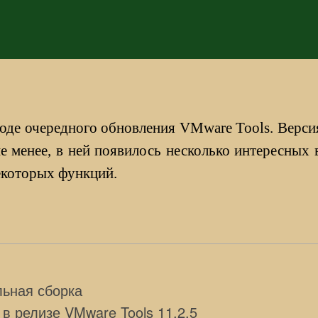
запису
запису
ходе очередного обновления VMware Tools. Верси
е менее, в ней появилось несколько интересных 
екоторых функций.
льная сборка
в релизе VMware Tools 11.2.5