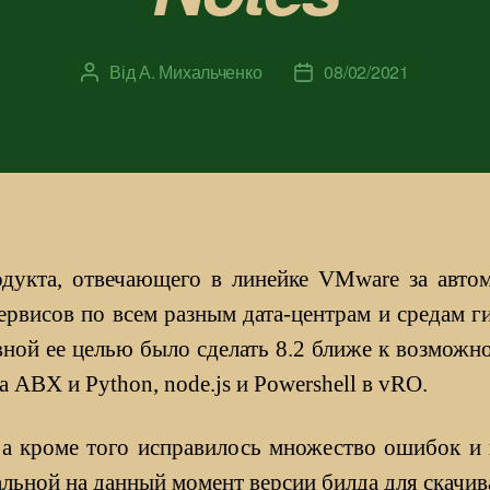
Від
А. Михальченко
08/02/2021
Автор
Дата
запису
запису
родукта, отвечающего в линейке VMware за авто
рвисов по всем разным дата-центрам и средам г
вной ее целью было сделать 8.2 ближе к возможн
ABX и Рython, node.js и Powershell в vRO.
, а кроме того исправилось множество ошибок и
туальной на данный момент версии билда для скачив