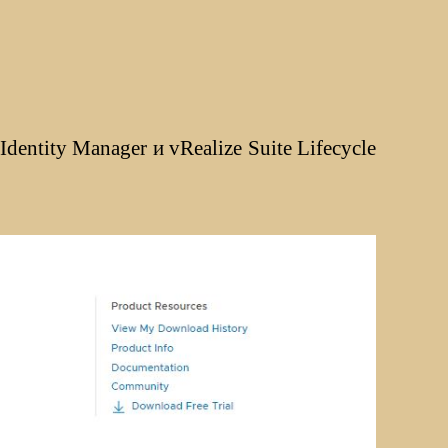
ntity Manager и vRealize Suite Lifecycle