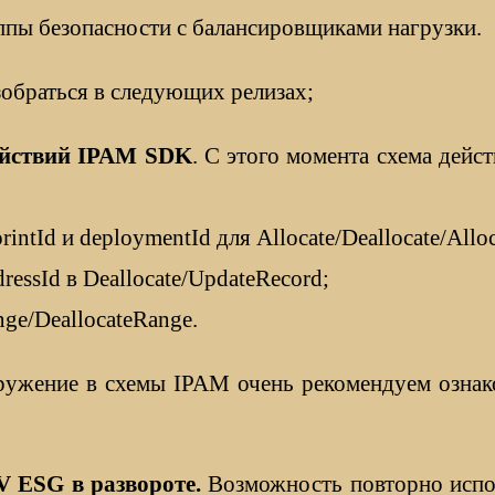
пы безопасности с балансировщиками нагрузки.
обраться в следующих релизах;
ействий
IPAM SDK
. С этого момента схема дей
rintId и deploymentId для Allocate/Deallocate/All
ressId в Deallocate/UpdateRecord;
ge/DeallocateRange.
гружение в схемы IPAM очень рекомендуем озна
V ESG в развороте.
Возможность повторно испо