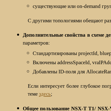
существующие или on-demand груп
С другими топологиями обещают раз
Дополнительные свойства в схеме д
параметров:
Стандартизированы projectId, bluep
Включены addressSpaceId, vraIPAdd
Добавлены ID-поля для AllocateRan
Если интересует более глубокое по
теме
здесь
;
Общее
пользование NSX-T T1/ NSX-