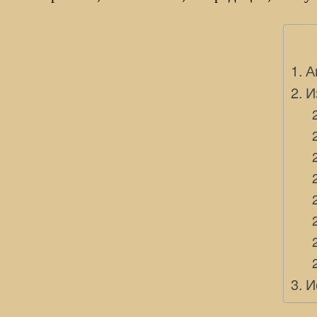
А
И
И