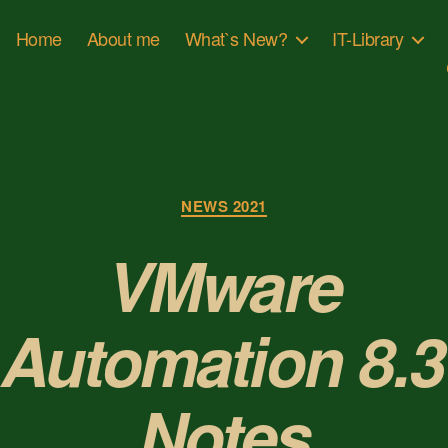
Home
About me
What`s New?
IT-Library
Категорії
NEWS 2021
VMware
 Automation 8.
Notes