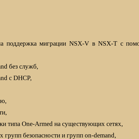
на поддержка миграции NSX-V в NSX-T с помощ
nd без служб,
and с DHCP,
ию,
ти,
ки типа One-Armed на существующих сетях,
 групп безопасности и групп on-demand,