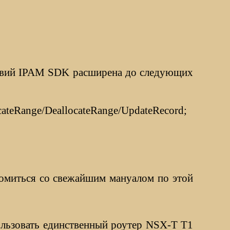
ствий IPAM SDK расширена до следующих
ocateRange/DeallocateRange/UpdateRecord;
комиться со свежайшим мануалом по этой
льзовать единственный роутер NSX-T Т1