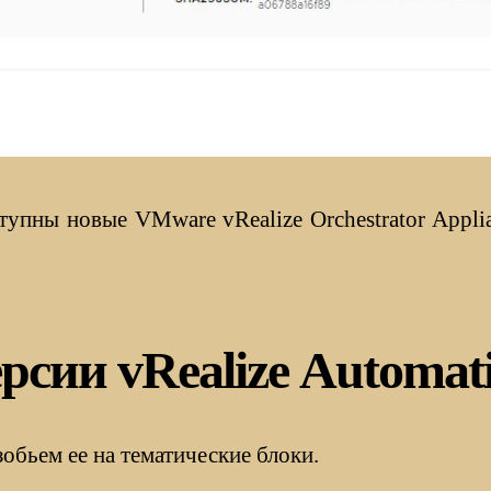
тупны новые VMware vRealize Orchestrator Applian
рсии vRealize Automat
обьем ее на тематические блоки.